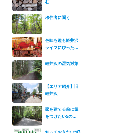
む
移住者に聞く
色味も趣も軽井沢
ライフにぴった…
軽井沢の湿気対策
【エリア紹介】旧
軽井沢
家を建てる前に気
をつけたい5の…
知っておきたい"軽