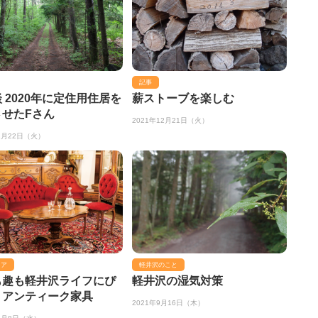
記事
 2020年に定住用住居を
薪ストーブを楽しむ
させたFさん
2021年12月21日（火）
11月22日（火）
リア
軽井沢のこと
も趣も軽井沢ライフにぴ
軽井沢の湿気対策
りアンティーク家具
2021年9月16日（木）