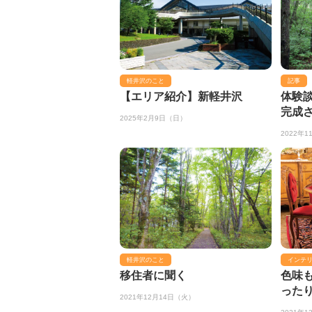
軽井沢のこと
記事
【エリア紹介】新軽井沢
体験談
完成
2025年2月9日（日）
2022年
軽井沢のこと
インテ
移住者に聞く
色味
った
2021年12月14日（火）