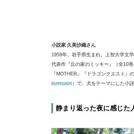
小説家 久美沙織さん
1959年、岩手県生まれ。上智大学文
代表作『丘の家のミッキー』（全10
『MOTHER』『ドラゴンクエスト』
kumisaori）
で、犬をテーマにした小
静まり返った夜に感じた